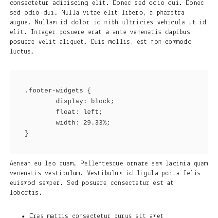
consectetur adipiscing elit. Donec sed odio dui. Donec
sed odio dui. Nulla vitae elit libero, a pharetra
augue. Nullam id dolor id nibh ultricies vehicula ut id
elit. Integer posuere erat a ante venenatis dapibus
posuere velit aliquet. Duis mollis, est non commodo
luctus.
.footer-widgets {

        display: block;

        float: left;

        width: 29.33%;

}
Aenean eu leo quam. Pellentesque ornare sem lacinia quam
venenatis vestibulum. Vestibulum id ligula porta felis
euismod semper. Sed posuere consectetur est at
lobortis.
Cras mattis consectetur purus sit amet