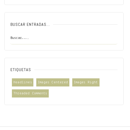
BUSCAR ENTRADAS…
ETIQUETAS
Headlines
Images Centered
Images Right
Threaded Comments