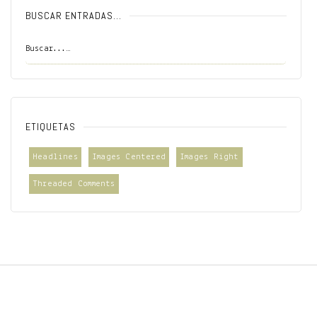
BUSCAR ENTRADAS…
ETIQUETAS
Headlines
Images Centered
Images Right
Threaded Comments