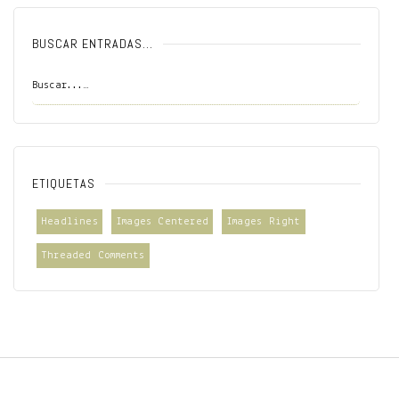
BUSCAR ENTRADAS…
ETIQUETAS
Headlines
Images Centered
Images Right
Threaded Comments