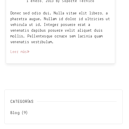
1 enero, 2013
by
Soporte Técnico
Donec sed odio dui. Nulla vitae elit libero, a
pharetra augue. Nullam id dolor id ultricies ut
vehicula ut id. Integer posuere erat a
venenatis dapibus posuere velit aliquet duis
mollis. Pellentesque ornare sem lacinia quam
venenatis vestibulum.
Leer más
CATEGORÍAS
Blog
(9)